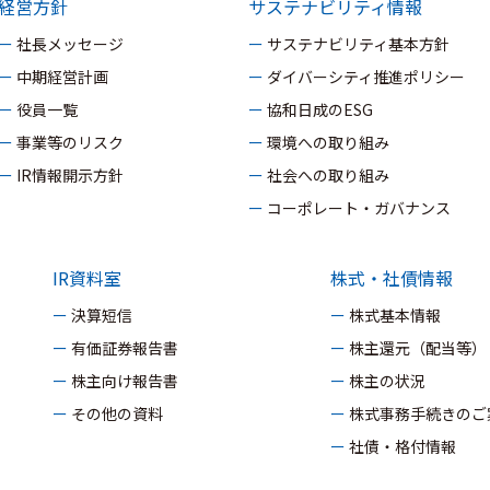
経営方針
サステナビリティ情報
ー 社長メッセージ
ー サステナビリティ基本方針
ー 中期経営計画
ー ダイバーシティ推進ポリシー
ー 役員一覧
ー 協和日成のESG
ー 事業等のリスク
ー 環境への取り組み
ー IR情報開示方針
ー 社会への取り組み
ー コーポレート・ガバナンス
IR資料室
株式・社債情報
ー 決算短信
ー 株式基本情報
ー 有価証券報告書
ー 株主還元（配当等）
ー 株主向け報告書
ー 株主の状況
ー その他の資料
ー 株式事務手続きの
ー 社債・格付情報