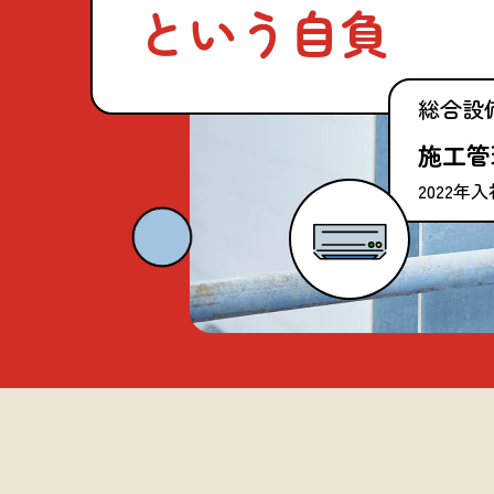
という自負
総合設
施工
2022年