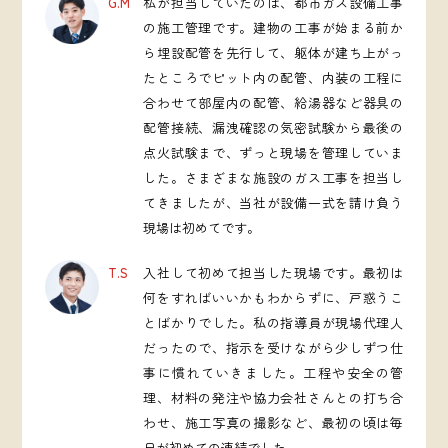
G.M
私が担当していたのは、都市ガス設備工事
の施工管理です。建物の工事が始まる前か
ら埋設配管を先行して、躯体が建ち上がっ
たところでピット内の配管、内装の工程に
合わせて部屋内の配管、給湯器など器具の
配管接続、漏洩確認の気密試験から最後の
点火試験まで、ずっと現場を管理していま
した。さまざまな施設のガス工事を担当し
てきましたが、当社が設備一式を請け負う
現場は初めてです。
T.S
入社して初めて担当した現場です。最初は
何をすればいいかもわからずに、戸惑うこ
とばかりでした。私の指導員が現場代理人
だったので、指示を受けながら少しずつ仕
事に慣れていきました。工程や安全の管
理、材料の発注や協力会社さんとの打ち合
わせ、施工写真の撮影など、最初の頃は毎
日が初めての連続でした。