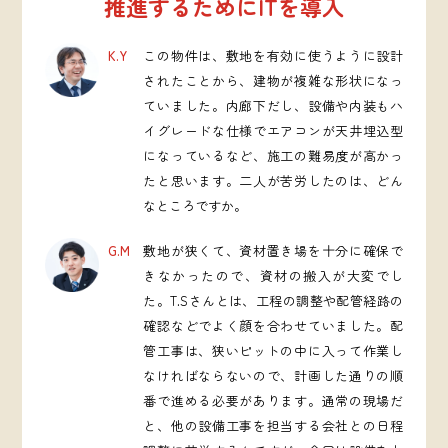
推進するためにITを導入
K.Y
この物件は、敷地を有効に使うように設計
されたことから、建物が複雑な形状になっ
ていました。内廊下だし、設備や内装もハ
イグレードな仕様でエアコンが天井埋込型
になっているなど、施工の難易度が高かっ
たと思います。二人が苦労したのは、どん
なところですか。
G.M
敷地が狭くて、資材置き場を十分に確保で
きなかったので、資材の搬入が大変でし
た。T.Sさんとは、工程の調整や配管経路の
確認などでよく顔を合わせていました。配
管工事は、狭いピットの中に入って作業し
なければならないので、計画した通りの順
番で進める必要があります。通常の現場だ
と、他の設備工事を担当する会社との日程