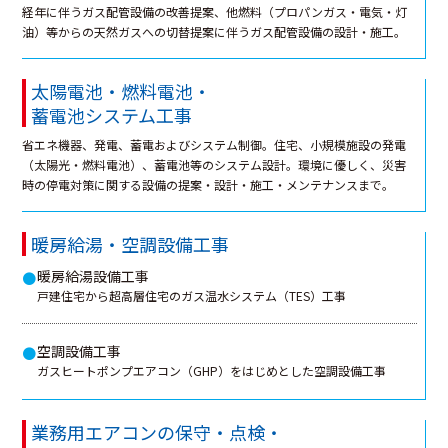
経年に伴うガス配管設備の改善提案、他燃料（プロパンガス・電気・灯
油）等からの天然ガスへの切替提案に伴うガス配管設備の設計・施工。
太陽電池・燃料電池・
蓄電池システム工事
省エネ機器、発電、蓄電およびシステム制御。住宅、小規模施設の発電
（太陽光・燃料電池）、蓄電池等のシステム設計。環境に優しく、災害
時の停電対策に関する設備の提案・設計・施工・メンテナンスまで。
暖房給湯・空調設備工事
暖房給湯設備工事
●
戸建住宅から超高層住宅のガス温水システム（TES）工事
空調設備工事
●
ガスヒートポンプエアコン（GHP）をはじめとした空調設備工事
業務用エアコンの保守・点検・