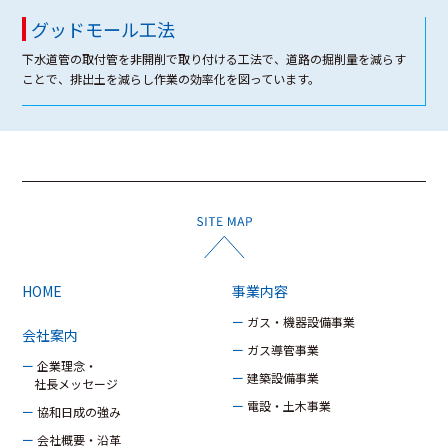
グッドモール工法
下水道管の取付管を非開削で取り付ける工法で、道路の掘削量を減らす
ことで、排出土を減らし作業の効率化を図っています。
HOME
事業内容
ー ガス・機器設備事業
会社案内
ー ガス導管事業
ー 企業理念・
ー 建築設備事業
社長メッセージ
ー 電設・土木事業
ー 協和日成の強み
ー 会社概要・沿革