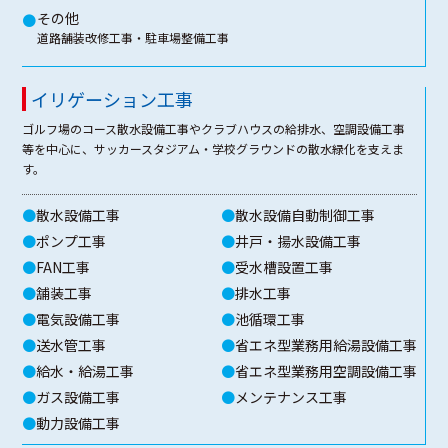
その他
●
道路舗装改修工事・駐車場整備工事
イリゲーション工事
ゴルフ場のコース散水設備工事やクラブハウスの給排水、空調設備工事
等を中心に、サッカースタジアム・学校グラウンドの散水緑化を支えま
す。
●
散水設備工事
●
散水設備自動制御工事
●
ポンプ工事
●
井戸・揚水設備工事
●
FAN工事
●
受水槽設置工事
●
舗装工事
●
排水工事
●
電気設備工事
●
池循環工事
●
送水管工事
●
省エネ型業務用給湯設備工事
●
給水・給湯工事
●
省エネ型業務用空調設備工事
●
ガス設備工事
●
メンテナンス工事
●
動力設備工事